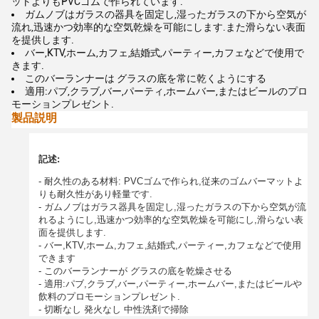
ットよりもPVCゴムで作られています.
ガムノブはガラスの器具を固定し,湿ったガラスの下から空気が
流れ,迅速かつ効率的な空気乾燥を可能にします.また滑らない表面
を提供します.
バー,KTV,ホーム,カフェ,結婚式,パーティー,カフェなどで使用で
きます.
このバーランナーは グラスの底を常に乾くようにする
適用:パブ,クラブ,バー,パーティ,ホームバー,またはビールのプロ
モーションプレゼント.
製品説明
記述:
- 耐久性のある材料: PVCゴムで作られ,従来のゴムバーマットよ
りも耐久性があり軽量です.
- ガムノブはガラス器具を固定し,湿ったガラスの下から空気が流
れるようにし,迅速かつ効率的な空気乾燥を可能にし,滑らない表
面を提供します.
- バー,KTV,ホーム,カフェ,結婚式,パーティー,カフェなどで使用
できます
- このバーランナーが グラスの底を乾燥させる
- 適用:パブ,クラブ,バー,パーティー,ホームバー,またはビールや
飲料のプロモーションプレゼント.
- 切断なし 発火なし 中性洗剤で掃除