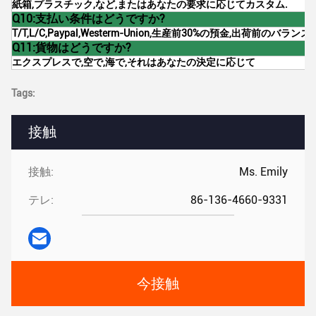
紙箱,プラスチック,など,またはあなたの要求に応じてカスタム.
Q10:支払い条件はどうですか?
T/T,L/C,Paypal,Westerm-Union,生産前30%の預金,出荷前のバラン
Q11:貨物はどうですか?
エクスプレスで,空で,海で,それはあなたの決定に応じて
Tags:
接触
接触:
Ms. Emily
テレ:
86-136-4660-9331
今接触