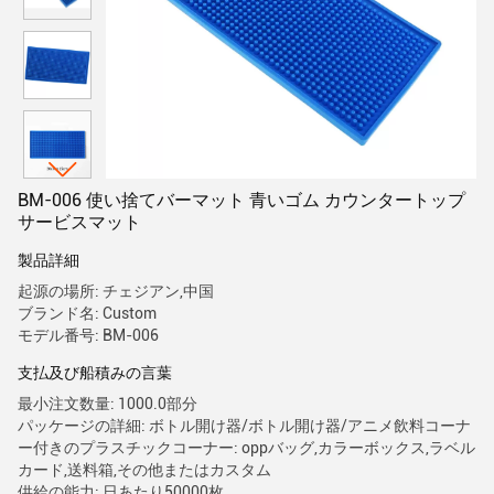
BM-006 使い捨てバーマット 青いゴム カウンタートップ
サービスマット
製品詳細
起源の場所: チェジアン,中国
ブランド名: Custom
モデル番号: BM-006
支払及び船積みの言葉
最小注文数量: 1000.0部分
パッケージの詳細: ボトル開け器/ボトル開け器/アニメ飲料コーナ
ー付きのプラスチックコーナー: oppバッグ,カラーボックス,ラベル
カード,送料箱,その他またはカスタム
供給の能力: 日あたり50000枚