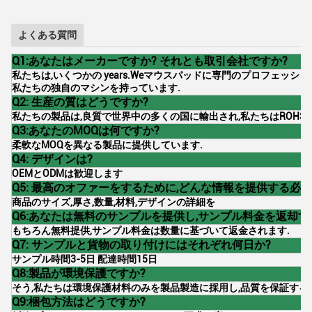
よくある質問
Q1:あなたはメーカーですか? それとも取引会社ですか?
私たちは,いくつかの years.Weマウスパッドに専門のプロフェッシ
私たちの独自のマシンを持っています.
Q2: 生産の質はどうですか?
私たちの製品は,良質で世界中の多くの国に輸出され,私たちはROHS-
Q3:あなたのMOQは何ですか?
柔軟なMOQを異なる製品に提供しています.
Q4: デザインは?
OEMとODMは歓迎します
Q5: 最高のオファーをするために,どんな情報を提供する必
商品のサイズ,厚さ,数量,材料,デザインの詳細を
Q6:あなたは無料のサンプルを提供し,サンプル料金を返却す
もちろん無料提供,サンプル料金は数量に基づいて返金されます.
Q7: サンプルと貨物の取り付けにはそれぞれ何日か?
サンプル時間3-5日 配達時間15日
Q8:製品が環境保護ですか?
そう,私たちは環境保護材料のみを製品製造に採用し,品質を保証する
Q9:梱包方法はどうですか?