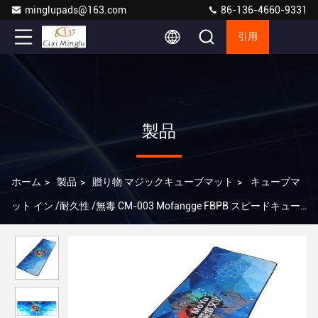
minglupads@163.com
86-136-4660-9331
引用
製品
ホーム
>
製品
>
贈り物 マジックキューブマット
>
キューブマ
ット イン /耐久性 /無毒 CM-003 Mofangge FBPB スピードキュー
ブマット