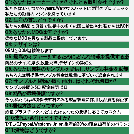
Q1:あなたはメーカーですか? それとも取引会社ですか?
私たちは,いくつかの years.Weマウスパッドに専門のプロフェッシ
私たちの独自のマシンを持っています.
Q2: 生産の質はどうですか?
私たちの製品は,良質で世界中の多くの国に輸出され,私たちはROHS-
Q3:あなたのMOQは何ですか?
柔軟なMOQを異なる製品に提供しています.
Q4: デザインは?
OEMとODMは歓迎します
Q5: 最高のオファーをするために,どんな情報を提供する必
商品のサイズ,厚さ,数量,材料,デザインの詳細を
Q6:あなたは無料のサンプルを提供し,サンプル料金を返却す
もちろん無料提供,サンプル料金は数量に基づいて返金されます.
Q7: サンプルと貨物の取り付けにはそれぞれ何日か?
サンプル時間3-5日 配達時間15日
Q8:製品が環境保護ですか?
そう,私たちは環境保護材料のみを製品製造に採用し,品質を保証する
Q9:梱包方法はどうですか?
紙箱,プラスチック,など,またはあなたの要求に応じてカスタム.
Q10:支払い条件はどうですか?
T/T,L/C,Paypal,Westerm-Union,生産前30%の預金,出荷前のバラン
Q11:貨物はどうですか?