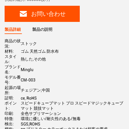
お問い合わせ
製品詳細
製品の説明
商品の状
ストック
況:
材料:
ゴム 天然ゴム 防水布
スタイ
熱した,その他
ル:
ブランド
Minglu
名:
モデル番
CM-003
号:
起源の場
チェジアン,中国
所:
証明:
ce, RoHS
ポイン
スピードキューブマット プロ スピードマジックキューブ
ト:
マット 競技マット
印刷:
全色サブリマーション
特徴:
環境に優しい/耐久性のある/無毒
検出:
SGS,ROHS