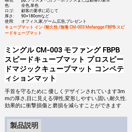
梱包:
pp,ブリスター,カラーボックスまたは顧客の要求
色:
全色,単色
ロゴ:
顧客の要求に応じて
厚さ:
90×180cmなど
使用:
オフィス,家,ゲーム,広告,プレゼント
キューブマット イン /耐久性 /無毒 CM-003 Mofangge FBPB スピ
ードキューブマット
ミングル CM-003 モファング FBPB
スピードキューブマット プロスピー
ドマジックキューブマット コンペテ
ィションマット
手首を守るために 優しくデザインされています
3m
mの厚さ,目に見える弾性,変形しやすい,固い,耐久性.
効果的に衝撃損傷と磨損を減らすことができます
製品説明