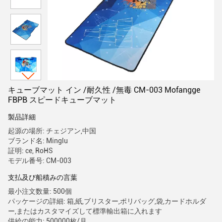
キューブマット イン /耐久性 /無毒 CM-003 Mofangge
FBPB スピードキューブマット
製品詳細
起源の場所: チェジアン,中国
ブランド名: Minglu
証明: ce, RoHS
モデル番号: CM-003
支払及び船積みの言葉
最小注文数量: 500個
パッケージの詳細: 箱,紙,ブリスター,ポリバッグ,袋,カードホルダ
ー,またはカスタマイズして標準輸出箱に入れます
供給の能力: 500000枚/月