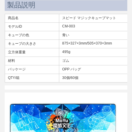
製品説明
商品名
スピード マジックキューブマット
CM-003
モデルID
キューブの色
青い
875×327×3mm/505×370×3mm
キューブの大きさ
495g
立方体重量
材料
ゴム
パッケージ
OPP バッグ
QTY/箱
30個/60個