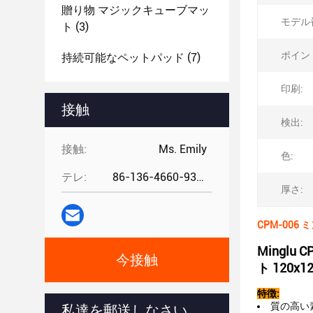
贈り物 マジックキューブマッ
モデル
ト
(3)
ポイン
持続可能なペットパッド
(7)
印刷:
接触
検出:
接触:
Ms. Emily
色:
テレ:
86-136-4660-9331
厚さ:
CPM-00
Mingl
今接触
ト 120x1
特徴:
質の高い
私達を郵送しなさい