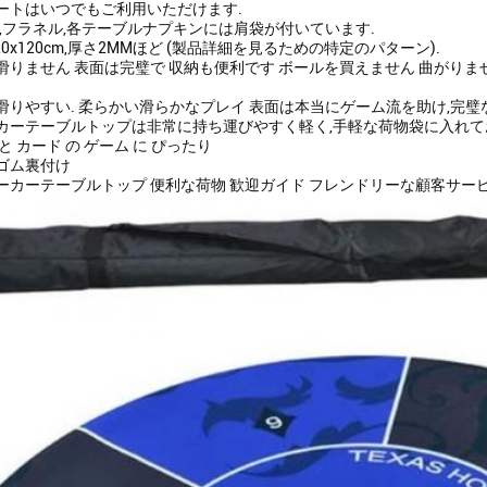
ートはいつでもご利用いただけます.
ム,フラネル,各テーブルナプキンには肩袋が付いています.
20x120cm,厚さ2MMほど (製品詳細を見るための特定のパターン).
滑りません 表面は完璧で 収納も便利です ボールを買えません 曲がりま
滑りやすい. 柔らかい滑らかなプレイ 表面は本当にゲーム流を助け,完璧
カーテーブルトップは非常に持ち運びやすく軽く,手軽な荷物袋に入れて
と カード の ゲーム に ぴったり
ゴム裏付け
ーカーテーブルトップ 便利な荷物 歓迎ガイド フレンドリーな顧客サー