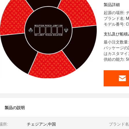
製品詳細
起源の場所: 
ブランド名: M
モデル番号: C
支払及び船積
最小注文数量: 
パッケージの詳
はカスタマイ
供給の能力: 5
製品の説明
場所:
チェジアン,中国
ブランド名