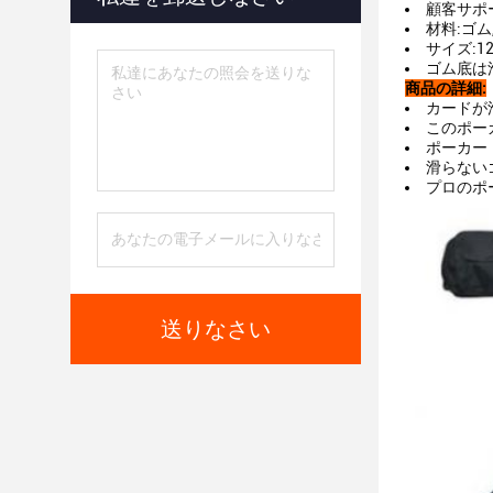
顧客サポ
材料:ゴ
サイズ:1
ゴム底は
商品の詳細:
カードが
このポー
ポーカー 
滑らない
プロのポ
送りなさい