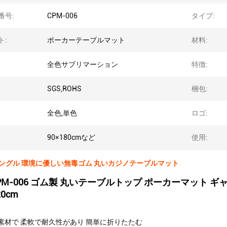
番号:
CPM-006
タイプ:
ト:
ポーカーテーブルマット
材料:
全色サブリマーション
特徴:
SGS,ROHS
梱包:
全色,単色
ロゴ:
90×180cmなど
使用:
6 ミングル 環境に優しい無毒ゴム 丸いカジノテーブルマット
u CPM-006 ゴム製 丸いテーブルトップ ポーカーマッ
20cm
素材で 柔軟で耐久性があり 簡単に折りたたむ