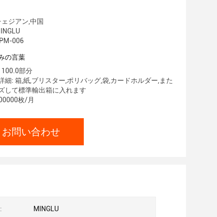
チェジアン,中国
INGLU
PM-006
みの言葉
100.0部分
細: 箱,紙,ブリスター,ポリバッグ,袋,カードホルダー,また
ズして標準輸出箱に入れます
00000枚/月
お問い合わせ
:
MINGLU