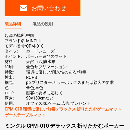
お問い合わせ
製品詳細
製品の説明
起源の場所:
中国
ブランド名:
MINGLU
モデル番号:
CPM-010
タイプ:
カードシューズ
ポイント:
ポーカー遊びのマット
材料:
天然ゴム,防水布
印刷:
全色サブリマーション
特徴:
環境に優しい/耐久性のある/無毒
検出:
ROHS
梱包:
pp,ブリスター,カラーボックスまたは顧客の要求
色:
全色,単色
ロゴ:
顧客の要求に応じて
厚さ:
90×180cmなど
使用:
オフィス,家,ゲーム,広告,プレゼント
CPM-010 環境に優しい無毒デラックス 折りたたむゲームマット
ゲームテーブルマット
ミングル CPM-010 デラックス 折りたたむポーカー