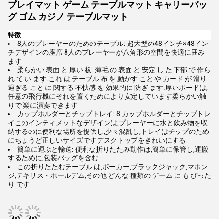
プレイマット ゲーム テーブルマット キャリーバッ
グ ゴム カジノ テーブルマット
特徴
8人のプレーヤーのためのテーブル: 超大型の48インチ×48イン
チデザインの座席 8人のプレーヤーが八角形の空間を快適に囲み
ます
柔らかい 表面 と 厚い 板: 薄毛 の 表面 と 安定 し た 下部 で 作ら
れ て い ます.これ は テーブル 布 を 動かす こと や カード が 滑り
過ぎる こと に 関する 不快感 を 効果的に 防ぎ ます.厚いボードは,
任意の飛行機にそれを置くためにより安定しています柔らかい触
りで 楽に演奏できます
カップホルダーとチップトレイ: 8 カップホルダーとチップトレ
イこのインティメットなデザインは,プレーヤーに水と飲み物を収
納するのに便利な場所を提供し,少々混乱し,トレイはチップのため
にちょうど正しいサイズですデスクトップをきれいにする
簡単に運ぶと輸送: 便利な折りたたみ動作は,簡単に保管し,運搬
するために,包装バッグを含む
この折りたたむテーブル は,ポーカー,ブラックジャック,マホン
ジ,テキサス・ホールデム,その他 どんな 種類の ゲーム に も ぴった
り です