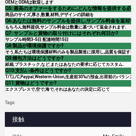
OEMとODMは歓迎します
Q5: 最高のオファーをするために,どんな情報を提供する必
商品のサイズ,厚さ,数量,材料,デザインの詳細を
Q6:あなたは無料のサンプルを提供し,サンプル料金を返却す
もちろん無料提供,サンプル料金は数量に基づいて返金されます.
Q7: サンプルと貨物の取り付けにはそれぞれ何日か?
サンプル時間3-5日 配達時間15日
Q8:製品が環境保護ですか?
そう,私たちは環境保護材料のみを製品製造に採用し,品質を保証する
Q9:梱包方法はどうですか?
紙箱,プラスチック,など,またはあなたの要求に応じてカスタム.
Q10:支払い条件はどうですか?
T/T,L/C,Paypal,Westerm-Union,生産前30%の預金,出荷前のバラン
Q11:貨物はどうですか?
エクスプレスで,空で,海で,それはあなたの決定に応じて
Tags:
接触