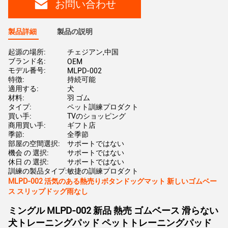
お問い合わせ
製品詳細
製品の説明
起源の場所:
チェジアン,中国
ブランド名:
OEM
モデル番号:
MLPD-002
特徴:
持続可能
適用する:
犬
材料:
羽 ゴム
タイプ:
ペット訓練プロダクト
買い手:
TVのショッピング
商用買い手:
ギフト店
季節:
全季節
部屋の空間選択:
サポートではない
機会 の 選択:
サポートではない
休日 の 選択:
サポートではない
訓練の製品タイプ:
敏捷の訓練プロダクト
MLPD-002 活気のある熱売りボタンドッグマット 新しいゴムベー
ス スリップドッグ雨なし
ミングル MLPD-002 新品 熱売 ゴムベース 滑らない
犬トレーニングパッド ペットトレーニングパッド