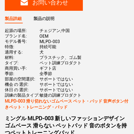
お問い合わせ
製品詳細
製品の説明
起源の場所:
チェジアン,中国
ブランド名:
OEM
モデル番号:
MLPD-003
特徴:
持続可能
適用する:
犬
材料:
プラスチック、ゴム製
タイプ:
ペット訓練プロダクト
商用買い手:
ギフト店
季節:
全季節
部屋の空間選択:
サポートではない
機会 の 選択:
サポートではない
休日 の 選択:
サポートではない
訓練の製品タイプ:
敏捷の訓練プロダクト
MLPD-003 滑り切れないゴムベース ペット・パッド 音声ボタン付
きペット・トレーニング・パッド
ミングル MLPD-003 新しいファッションデザイン
ゴムベース 滑らない ペットパッド 音のボタンを持
つペットトレーニングパッド