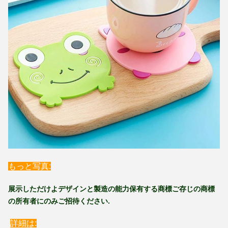
もっと写真:
展示しただけよ
デザインと製造の能力
保有する商標
ご存じの商標
の所有者にのみご招待ください.
詳細は: