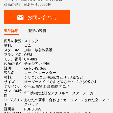
供給の能力: 日あたり50000枚
お問い合わせ
製品詳細
製品の説明
商品の状況:
ストック
材料:
ゴム
スタイル:
加熱、放射線防護
ブランド名:
OEM
モデル番号:
CM-003
起源の場所:
チェジアン,中国
証明:
ce, RoHS, Sgs
製品名:
コップのコースター
材料:
シリコン,ゴム+織布,ゴム+PVC,紙など
サイズ:
オーダーメイドです.どんなサイズでもOKです.
デザイン:
ゲーム 果物 野菜 動物 アニメ
サンプル時
5日以内に透明なアクリルコースターメーカー
間:
ロゴ/プリン
あなたの要求に合わせてカスタマイズされた空白マウ
ト:
スパッド
証明書:
ROHS,SGS