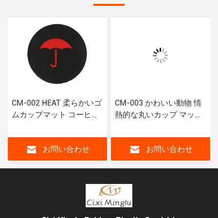
柔らかいゴ
CM-003 かわいい動物 情
天然ゴム 丸い飲み物 
コーヒー
熱的な丸いカップ マット
スター モダンスタイル
ター 飲
コーヒーカップ バーコー
ターンデザイン
スター
わせ
お問い合わせ
お問い合わ