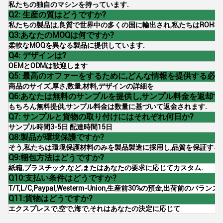
私たちの独自のマシンを持っています.
Q2: 生産の質はどうですか?
私たちの製品は,良質で世界中の多くの国に輸出され,私たちはROHS-
Q3:あなたのMOQは何ですか?
柔軟なMOQを異なる製品に提供しています.
Q4: デザインは?
OEMとODMは歓迎します
Q5: 最高のオファーをするために,どんな情報を提供する必
商品のサイズ,厚さ,数量,材料,デザインの詳細を
Q6:あなたは無料のサンプルを提供し,サンプル料金を返却す
もちろん無料提供,サンプル料金は数量に基づいて返金されます.
Q7: サンプルと貨物の取り付けにはそれぞれ何日か?
サンプル時間3-5日 配達時間15日
Q8:製品が環境保護ですか?
そう,私たちは環境保護材料のみを製品製造に採用し,品質を保証する
Q9:梱包方法はどうですか?
紙箱,プラスチック,など,またはあなたの要求に応じてカスタム.
Q10:支払い条件はどうですか?
T/T,L/C,Paypal,Westerm-Union,生産前30%の預金,出荷前のバラン
Q11:貨物はどうですか?
エクスプレスで,空で,海で,それはあなたの決定に応じて