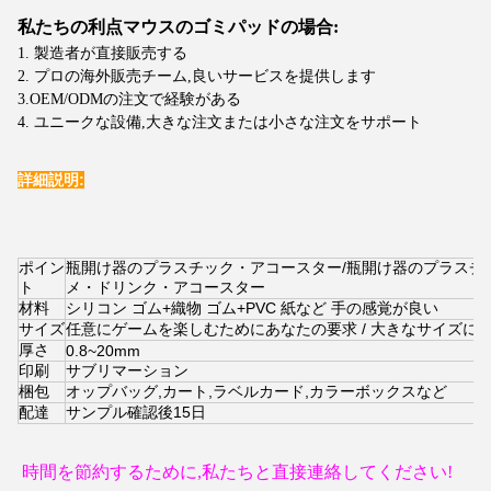
私たちの
利点
マウスのゴミパッドの場合:
1. 製造者が直接販売する
2. プロの海外販売チーム,良いサービスを提供します
3.OEM/ODMの注文で経験がある
4. ユニークな設備,大きな注文または小さな注文をサポート
詳細説明:
ポイン
瓶開け器のプラスチック・アコースター/瓶開け器のプラスチ
ト
メ・ドリンク・アコースター
材料
シリコン ゴム+織物 ゴム+PVC 紙など 手の感覚が良い
サイズ
任意にゲームを楽しむためにあなたの要求 / 大きなサイズに
厚さ
0.8~20mm
印刷
サブリマーション
梱包
オップバッグ,カート,ラベルカード,カラーボックスなど
配達
サンプル確認後15日
時間を節約するために,私たちと直接連絡してください!