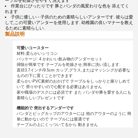
ーブルを乾燥させやすく洗えます
作業台にぴったりです 豚とパンダの風変わりな色を 添えてく
れます
子供に優しい - 子供のための素晴らしいアンターです. 彼らは愛
して,この可愛いアンターを使用します. 幼稚園の良いマナーを教え
るために素晴らしい.
製品説明
可愛いコースター
材料:柔らかいシリコン
パッケージ: 4 かわいい飲み物のアンダーセット
掃除が簡単です.テーブルを乾燥させ,簡単に洗い流します.
直径3.7インチ/9.5cm カップ,グラス,またはマッシングが必要な
ものの下に置くことができます
柔らかいPVC素材のおかげで テーブルをしっかりと握りしめて
いて 滑りやすいので心配する必要はありません
家や職場のデスクには必須です また パンダや豚を愛する人にも
素晴らしいプレゼントです
機能的で 突出するアンダーです
パンダとピッグカップのアウターには 他のアウターのように 簡
単に動かないので テーブルには最適です
テーブルの上にくっついてるから 動きません