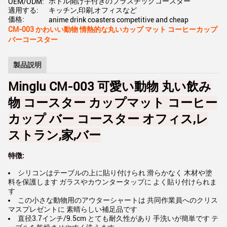
ボトル開け手付きのプラスチックコースター
OEM/ODM:
適用する:
キッチン,印刷,オフィスなど
価格:
anime drink coasters competitive and cheap
CM-003 かわいい動物 情熱的な丸いカップ マット コーヒーカップ
バーコースター
製品説明
Minglu CM-003 可愛い動物 丸い飲み
物 コースター カップマット コーヒー
カップ バー コースター オフィス,レ
ストラン,家,バー
特徴:
シリコンはテーブルの上に貼り付けられ 滑らかなく 木材や塗
料を保護します ガラスやカウンタータップに よく貼り付けられま
す
この小さな動物用のアウターシャートは 共同作業員へのクリス
マスプレゼントに 素晴らしい補足品です
直径3.7インチ/9.5cm とても耐久性があり 手洗いが簡単です テ