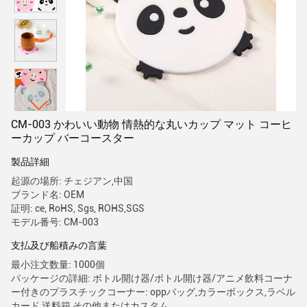
CM-003 かわいい動物 情熱的な丸いカップ マット コーヒ
ーカップ バーコースター
製品詳細
起源の場所: チェジアン,中国
ブランド名: OEM
証明: ce, RoHS, Sgs, ROHS,SGS
モデル番号: CM-003
支払及び船積みの言葉
最小注文数量: 1000個
パッケージの詳細: ボトル開け器/ボトル開け器/アニメ飲料コーナ
ー付きのプラスチックコーナー: oppバッグ,カラーボックス,ラベル
カード,送料箱,その他またはカスタム