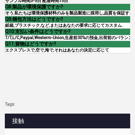
サンプル時間3-5日 配達時間15日
Q8:製品が環境保護ですか?
そう,私たちは環境保護材料のみを製品製造に採用し,品質を保証する
Q9:梱包方法はどうですか?
紙箱,プラスチック,など,またはあなたの要求に応じてカスタム.
Q10:支払い条件はどうですか?
T/T,L/C,Paypal,Westerm-Union,生産前30%の預金,出荷前のバラン
Q11:貨物はどうですか?
エクスプレスで,空で,海で,それはあなたの決定に応じて
Tags:
接触