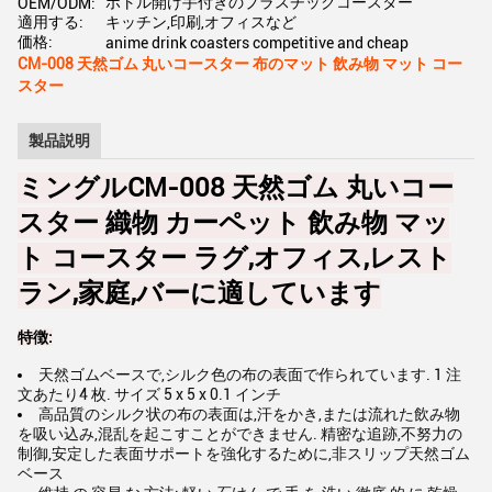
ボトル開け手付きのプラスチックコースター
OEM/ODM:
適用する:
キッチン,印刷,オフィスなど
価格:
anime drink coasters competitive and cheap
CM-008 天然ゴム 丸いコースター 布のマット 飲み物 マット コー
スター
製品説明
ミングルCM-008 天然ゴム 丸いコー
スター 織物 カーペット 飲み物 マッ
ト コースター ラグ,オフィス,レスト
ラン,家庭,バーに適しています
特徴:
天然ゴムベースで,シルク色の布の表面で作られています. 1 注
文あたり4 枚. サイズ 5 x 5 x 0.1 インチ
高品質のシルク状の布の表面は,汗をかき,または流れた飲み物
を吸い込み,混乱を起こすことができません. 精密な追跡,不努力の
制御,安定した表面サポートを強化するために,非スリップ天然ゴム
ベース