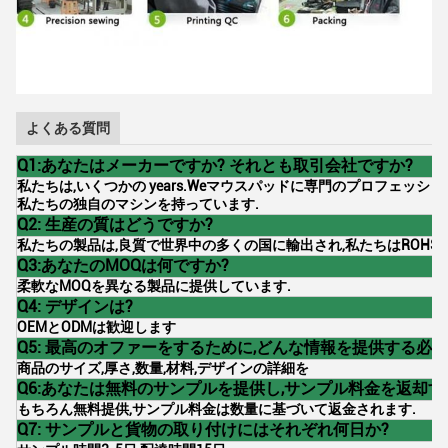
よくある質問
Q1:あなたはメーカーですか? それとも取引会社ですか?
私たちは,いくつかの years.Weマウスパッドに専門のプロフェッシ
私たちの独自のマシンを持っています.
Q2: 生産の質はどうですか?
私たちの製品は,良質で世界中の多くの国に輸出され,私たちはROHS-
Q3:あなたのMOQは何ですか?
柔軟なMOQを異なる製品に提供しています.
Q4: デザインは?
OEMとODMは歓迎します
Q5: 最高のオファーをするために,どんな情報を提供する必
商品のサイズ,厚さ,数量,材料,デザインの詳細を
Q6:あなたは無料のサンプルを提供し,サンプル料金を返却す
もちろん無料提供,サンプル料金は数量に基づいて返金されます.
Q7: サンプルと貨物の取り付けにはそれぞれ何日か?