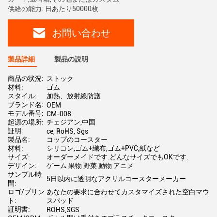
供給の能力: 日あたり50000枚
お問い合わせ
製品詳細
製品の説明
商品の状況:
ストック
材料:
ゴム
スタイル:
加熱、放射線防護
ブランド名:
OEM
モデル番号:
CM-008
起源の場所:
チェジアン,中国
証明:
ce, RoHS, Sgs
製品名:
コップのコースター
材料:
シリコン,ゴム+織布,ゴム+PVC,紙など
サイズ:
オーダーメイドです.どんなサイズでもOKです.
デザイン:
ゲーム 果物 野菜 動物 アニメ
サンプル時
5日以内に透明なアクリルコースターメーカー
間:
ロゴ/プリン
あなたの要求に合わせてカスタマイズされた空白マウ
ト:
スパッド
証明書:
ROHS,SGS