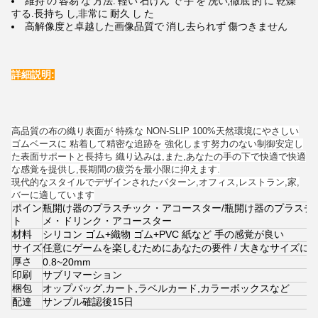
維持 の 容易 な 方法: 軽い 石けん で 手 を 洗い,徹底 的 に 乾燥
する.長持ち し,非常に 耐久 し た
高解像度と卓越した画像品質で 消し去られず 傷つきません
詳細説明:
高品質の布の織り表面が 特殊な NON-SLIP 100%天然環境にやさしい
ゴムベースに 粘着して精密な追跡を 強化します努力のない制御安定し
た表面サポートと長持ち 織り込みは,また,あなたの手の下で快適で快適
な感覚を提供し,長期間の疲労を最小限に抑えます.
現代的なスタイルでデザインされたパターン,オフィス,レストラン,家,
バーに適しています
ポイン
瓶開け器のプラスチック・アコースター/瓶開け器のプラスチ
ト
メ・ドリンク・アコースター
材料
シリコン ゴム+織物 ゴム+PVC 紙など 手の感覚が良い
サイズ
任意にゲームを楽しむためにあなたの要件 / 大きなサイズに
厚さ
0.8~20mm
印刷
サブリマーション
梱包
オップバッグ,カート,ラベルカード,カラーボックスなど
配達
サンプル確認後15日