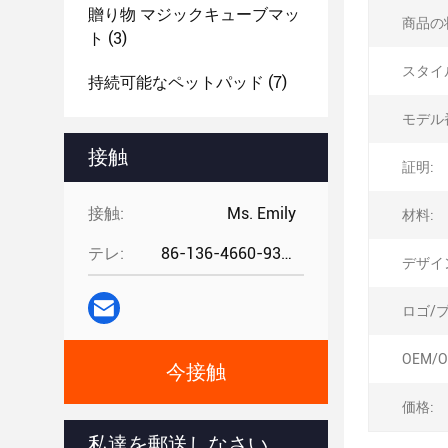
贈り物 マジックキューブマッ
商品の
ト
(3)
スタイ
持続可能なペットパッド
(7)
モデル
接触
証明:
接触:
Ms. Emily
材料:
テレ:
86-136-4660-9331
デザイ
ロゴ/
OEM/O
今接触
価格:
私達を郵送しなさい