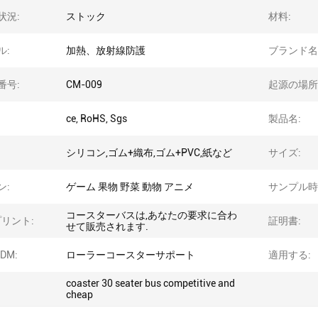
状況:
ストック
材料:
ル:
加熱、放射線防護
ブランド名
番号:
CM-009
起源の場所
ce, RoHS, Sgs
製品名:
シリコン,ゴム+織布,ゴム+PVC,紙など
サイズ:
ン:
ゲーム 果物 野菜 動物 アニメ
サンプル時
コースターバスは,あなたの要求に合わ
プリント:
証明書:
せて販売されます.
DM:
ローラーコースターサポート
適用する:
coaster 30 seater bus competitive and
cheap