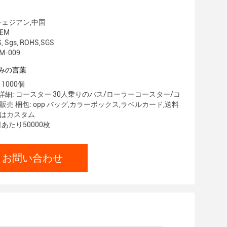
チェジアン,中国
EM
, Sgs, ROHS,SGS
M-009
みの言葉
1000個
細: コースター 30人乗りのバス/ローラーコースター/コ
販売 梱包: opp バッグ,カラーボックス,ラベルカード,送料
たはカスタム
あたり50000枚
お問い合わせ