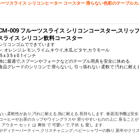
 フルーツスライス シリコンヒーター コースター 滑らない色彩のテーブル
CM-009 フルーツスライス シリコンコースター,スリ
スライス シリコン飲料コースター
シリコンゴムでできています
ン: オレンジ,レモン,ライム,キウイ,水瓜,ピタヤ,カラモール
5 x 3.5 x 0.1インチ
飾に最適で,スプーンやフォークなどのテーブル用具を安全に休める.
食品グレードのシリコンで 滑らないし 引っ張れない 柔軟で 汚れに耐え
らない,柔軟性があり,汚れに耐える,熱に耐える,長持ちします. 食器洗浄機は安
コーヒーやお茶のカップやワイングラスや 滑りやすいものの上に 座ること
 アウター セット は 爽快 で 可愛い で,子供 も 愛し ます.
やディナーパーティー,クリスチャニング,ベビーシャワーの飾り,新年やクリス