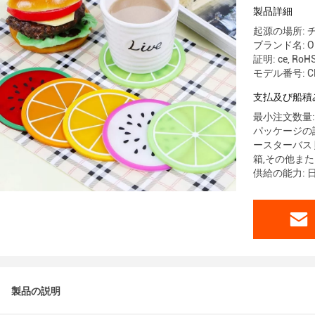
ップ
製品詳細
起源の場所: 
ブランド名: O
証明: ce, RoHS
モデル番号: C
支払及び船積
最小注文数量: 
パッケージの詳
ースターバス 
箱,その他ま
供給の能力: 日
製品の説明